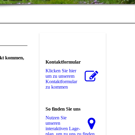
jekt kommen,
Kontaktformular
Klicken Sie hier
um zu unserem
Kon­takt­for­mu­lar
zu kommen
So finden Sie uns
Nutzen Sie
unseren
interaktiven La­ge­
plan, um zu uns zu finden